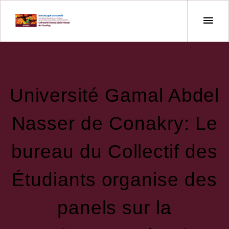
Université Gamal Abdel
Nasser de Conakry: Le
bureau du Collectif des
Étudiants organise des
panels sur la