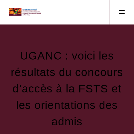
UGANC : voici les
résultats du concours
d’accès à la FSTS et
les orientations des
admis