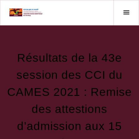
Résultats de la 43e
session des CCI du
CAMES 2021 : Remise
des attestions
d’admission aux 15