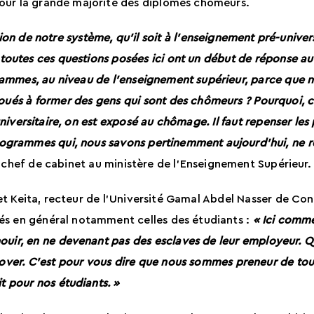
pour la grande majorité des diplômés chômeurs.
tion de notre système, qu’il soit à l’enseignement pré-unive
outes ces questions posées ici ont un début de réponse au s
rammes, au niveau de l’enseignement supérieur, parce que 
ués à former des gens qui sont des chômeurs ? Pourquoi, 
iversitaire, on est exposé au chômage. Il faut repenser le
rogrammes qui, nous savons pertinemment aujourd’hui, ne r
 chef de cabinet au ministère de l’Enseignement Supérieur.
t Keita, recteur de l’Université Gamal Abdel Nasser de Cona
tés en général notamment celles des étudiants :
«
Ici comm
ouir
,
en ne devenant pas des esclaves de leur employeur. Qu
nnover. C’est pour vous dire que nous sommes preneur de to
t pour nos étudiants.
»