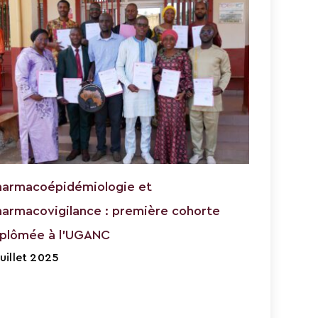
harmacoépidémiologie et
harmacovigilance : première cohorte
iplômée à l’UGANC
juillet 2025