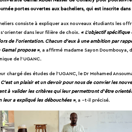
à l’Université Gamal Abdel Nasser de Conakry pour poursuivre
 journée portes ouvertes aux bacheliers, qui est inscrite dans
liers consiste à expliquer aux nouveaux étudiants les off
’orienter dans leur filière de choix.
« L’objectif spécifique
 lors de l’orientation. Chacun d’eux à une ambition par rapp
que Gamal propose »
, a affirmé madame Sayon Doumbouya, dire
chnique de l’UGANC.
ecteur chargé des études de l’UGANC, le Dr Mohamed Ansou
 C’est un plaisir et un devoir pour nous de convier les nouve
nent à valider les critères qui leur permettront d’être orient
 leur a expliqué les débouchées »
, a –t-il précisé.