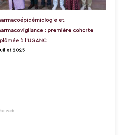
harmacoépidémiologie et
harmacovigilance : première cohorte
iplômée à l’UGANC
juillet 2025