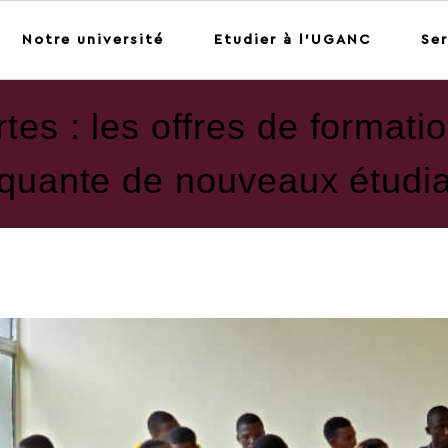
Notre université
Etudier à l'UGANC
Ser
tes : les offres de format
nquante de nouveaux étudi